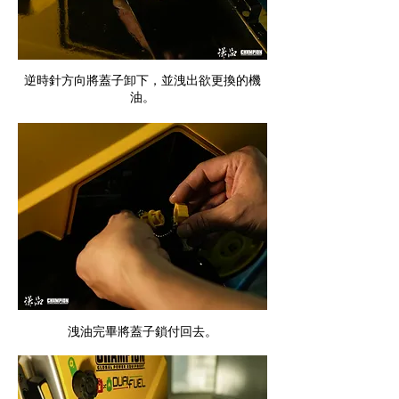
逆時針方向將蓋子卸下，並洩出欲更換的機
油。
洩油完畢將蓋子鎖付回去。