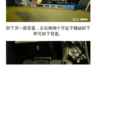
拆下另一面背蓋，左右兩側十字起子螺絲卸下
即可拆下背蓋。