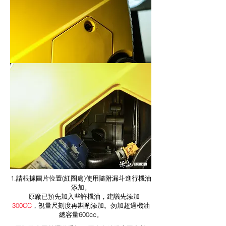
1.請根據圖片位置(紅圈處)使用隨附漏斗進行機油
添加。
原廠已預先加入些許機油，建議先添加
300CC
，視量尺刻度再斟酌添加。勿加超過機油
總容量600cc。