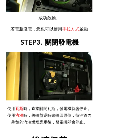
成功啟動。
若電瓶沒電，您也可以使用
手拉方式
啟動
STEP3. 關閉發電機
使用
瓦斯
時，直接關閉瓦斯，發電機就會停止。
使用
汽油
時，將轉盤逆時鐘轉回原位，待油管內
剩餘的汽油燃燒完畢後，發電機即會停止。