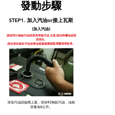
發動步驟
STEP1. 加入汽油or接上瓦斯
(加入汽油)
請使用92無鉛汽油或更高等級汽油 注意:請勿與機油或柴
油混合。
請勿添加過多汽油並將油箱蓋確實鎖緊周圍清理乾淨。
添加汽油請旋開上蓋，添加92無鉛汽油，油箱
容量為6公升。