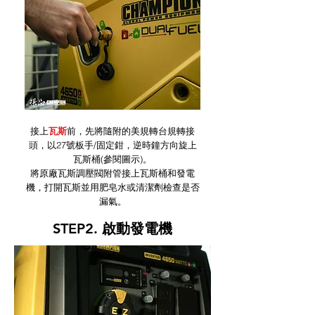
接上
瓦斯
前，先將隨附的美規轉台規轉接
頭，以27號板手/固定鉗，逆時鐘方向旋上
瓦斯桶(參閱圖示)。
將原廠瓦斯調壓閥附管接上瓦斯桶和發電
機，打開瓦斯並用肥皂水或清潔劑檢查是否
漏氣。
STEP2. 啟動發電機