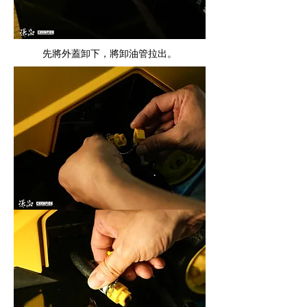
​先將外蓋卸下，將卸油管拉出。