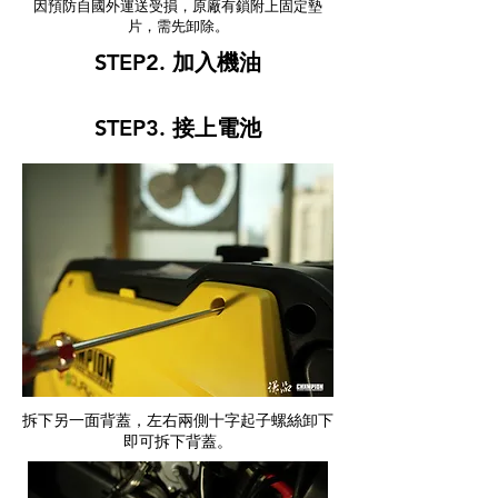
因預防自國外運送受損，原廠有鎖附上固定墊
片，需先卸除。
STEP2. 加入機油
STEP3. 接上電池
拆下另一面背蓋，左右兩側十字起子螺絲卸下
即可拆下背蓋。